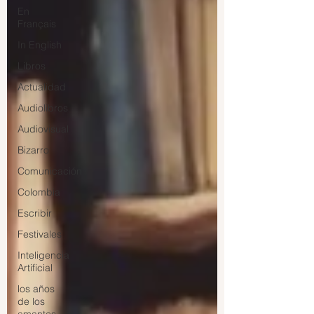
En
Français
In English
Libros
Actualidad
Audiolibros
Audiovisual
Bizarro
Comunicación
Colombia
Escribir
Festivales
Inteligencia
Artificial
los años
de los