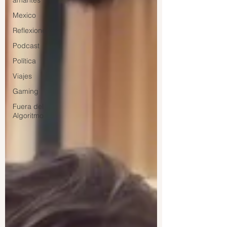
amantes
Mexico
Reflexiones
Podcast
Política
Viajes
Gaming
Fuera del
Algoritmo