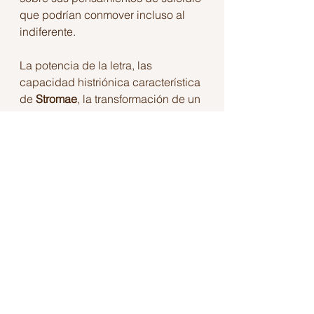
que podrían conmover incluso al 
indiferente. 
La potencia de la letra, las 
capacidad histriónica característica 
de 
Stromae
, la transformación de un 
formato rígido, la conversión de un 
diálogo entre dos en una confesión 
con las millones de personas 
mirando, y la mirada afable de 
Anne-Claire Coudray
 para 
agradecer la visita. 
Asistimos a un momento memorable 
de la televisión.
https://www.youtube.com/watch?
v=bGmH_V18zxQ