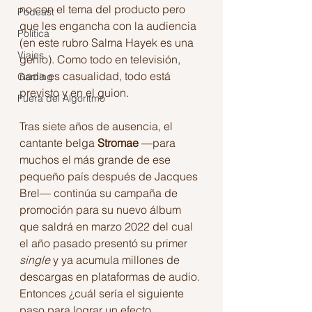
no con el tema del producto pero 
Podcast
que les engancha con la audiencia 
Política
(en este rubro Salma Hayek es una 
Viajes
genio). Como todo en televisión, 
nada es casualidad, todo está 
Gaming
previsto y en el guion.
Fuera del Algoritmo
Tras siete años de ausencia, el 
cantante belga 
Stromae
 —para 
muchos el más grande de ese 
pequeño país después de Jacques 
Brel— continúa su campaña de 
promoción para su nuevo álbum 
que saldrá en marzo 2022 del cual 
el año pasado presentó su primer 
single
 y ya acumula millones de 
descargas en plataformas de audio. 
Entonces ¿cuál sería el siguiente 
paso para lograr un efecto 