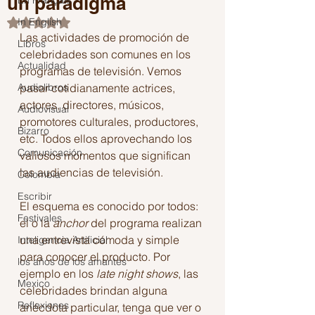
un paradigma
En Français
In English
Obtuvo NaN de 5 estrellas.
Las actividades de promoción de 
Libros
celebridades son comunes en los 
Actualidad
programas de televisión. Vemos 
Audiolibros
pasar cotidianamente actrices, 
actores, directores, músicos, 
Audiovisual
promotores culturales, productores, 
Bizarro
etc. Todos ellos aprovechando los 
Comunicación
valiosos momentos que significan 
las audiencias de televisión.
Colombia
Escribir
El esquema es conocido por todos: 
Festivales
el o la 
anchor
 del programa realizan 
una entrevista cómoda y simple 
Inteligencia Artificial
para conocer el producto. Por 
los años de los amantes
ejemplo en los 
late night shows
, las 
Mexico
celebridades brindan alguna 
Reflexiones
anécdota particular, tenga que ver o 