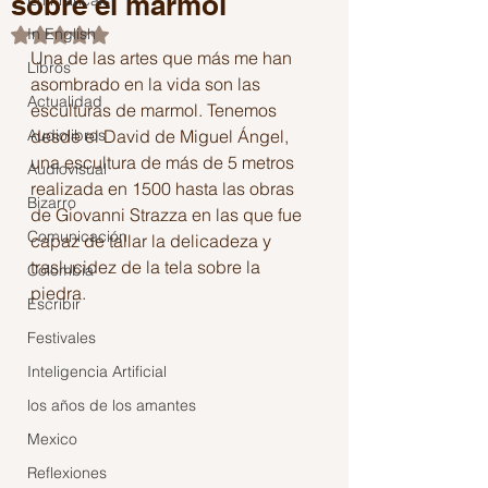
sobre el mármol
En Français
In English
Obtuvo NaN de 5 estrellas.
Una de las artes que más me han 
Libros
asombrado en la vida son las 
Actualidad
esculturas de marmol. Tenemos 
Audiolibros
desde el David de Miguel Ángel, 
una escultura de más de 5 metros 
Audiovisual
realizada en 1500 hasta las obras 
Bizarro
de Giovanni Strazza en las que fue 
Comunicación
capaz de tallar la delicadeza y 
traslucidez de la tela sobre la 
Colombia
piedra.
Escribir
Festivales
Inteligencia Artificial
los años de los amantes
Mexico
Reflexiones