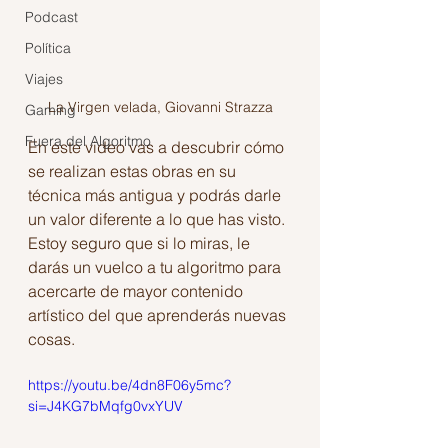
Podcast
Política
Viajes
La Virgen velada, Giovanni Strazza
Gaming
Fuera del Algoritmo
En este video vas a descubrir cómo 
se realizan estas obras en su 
técnica más antigua y podrás darle 
un valor diferente a lo que has visto. 
Estoy seguro que si lo miras, le 
darás un vuelco a tu algoritmo para 
acercarte de mayor contenido 
artístico del que aprenderás nuevas 
cosas.
https://youtu.be/4dn8F06y5mc?
si=J4KG7bMqfg0vxYUV