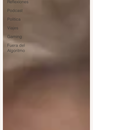
Reflexiones
Podcast
Política
Viajes
Gaming
Fuera del
Algoritmo