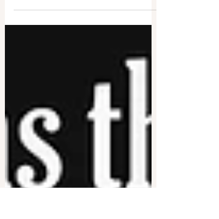
Descubre cómo investiga y prepara sus libros
María Dueñas, autora de El Tiempo Entre
Costuras