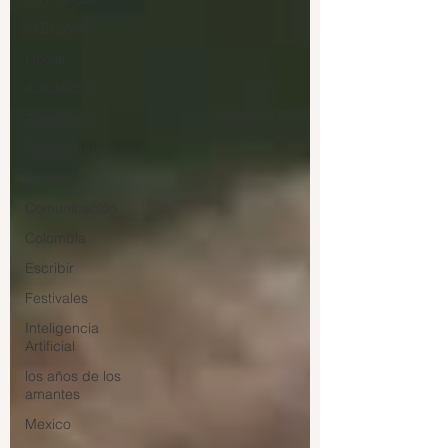
In English
Libros
Actualidad
Audiolibros
Audiovisual
Bizarro
Comunicación
Colombia
Escribir
Festivales
Inteligencia
Artificial
los años de los
amantes
Mexico