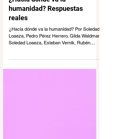
2 jun
1 min de lectura
¿Hacia dónde va la
humanidad? Respuestas
reales
¿Hacia dónde va la humanidad? Por Soledad
Loaeza, Pedro Pérez Herrero, Gilda Waldman,
Soledad Loaeza, Esteban Vernik, Rubén
Garrido-Yserte Modera: Héctor Raúl Solís
Gadea. FIL GUADALAJARA 2025.