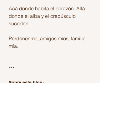
Acá donde habita el corazón. Allá 
donde el alba y el crepúsculo 
suceden.
Perdónenme, amigos míos, familia 
mía.
***
Sobre este blog:
El blog de Hugo Marroquín es un espacio 
ecléctico donde encontrarás las mejores 
reseñas y recomendaciones de libros, novelas, 
ensayos, series, películas y videos de YouTube. 
Además, explora escritos íntimos, originales e 
inéditos sobre reflexiones personales, viajes e 
inquietudes de un mexicano expatriado en 