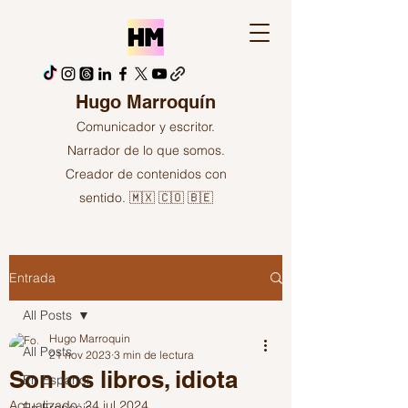
Hugo Marroquín
Comunicador y escritor.
Narrador de lo que somos.
Creador de contenidos con
sentido. 🇲🇽 🇨🇴 🇧🇪
Entrada
All Posts
Hugo Marroquin
All Posts
21 nov 2023
3 min de lectura
Son los libros, idiota
En Español
Actualizado:
24 jul 2024