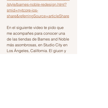
/style/barnes-noble-redesign.html?
smid=nytcore-ios-
share&referringSource=articleShare
En el siguiente video te pido que 
me acompañes para conocer una 
de las tiendas de Barnes and Noble 
más asombrosas, en Studio City en 
Los Ángeles, California. El giuon y 
la narración son mías, cuéntame si 
te gusta.
https://youtu.be/FCcGS--7Cq8