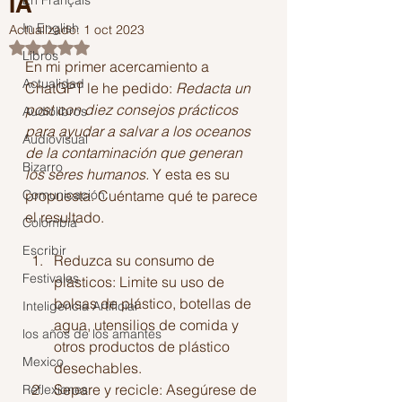
IA
En Français
In English
Actualizado:
1 oct 2023
Obtuvo NaN de 5 estrellas.
Libros
En mi primer acercamiento a 
Actualidad
ChatGPT le he pedido: 
Redacta un 
post con diez consejos prácticos 
Audiolibros
para ayudar a salvar a los oceanos 
Audiovisual
de la contaminación que generan 
Bizarro
los seres humanos. 
Y esta es su 
Comunicación
propuesta. Cuéntame qué te parece 
el resultado.
Colombia
Escribir
Reduzca su consumo de 
Festivales
plásticos: Limite su uso de 
bolsas de plástico, botellas de 
Inteligencia Artificial
agua, utensilios de comida y 
los años de los amantes
otros productos de plástico 
Mexico
desechables.
Separe y recicle: Asegúrese de 
Reflexiones