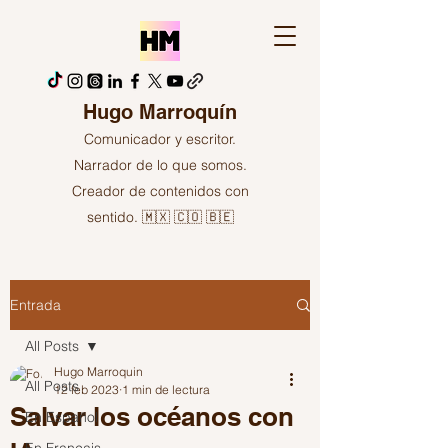
Hugo Marroquín
Comunicador y escritor.
Narrador de lo que somos.
Creador de contenidos con
sentido. 🇲🇽 🇨🇴 🇧🇪
Entrada
All Posts
Hugo Marroquin
All Posts
12 feb 2023
1 min de lectura
Salvar los océanos con
En Español