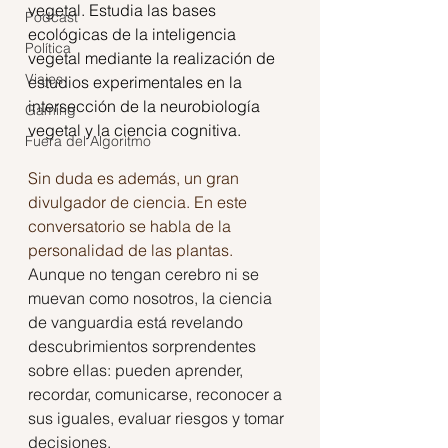
vegetal. Estudia las bases 
Podcast
ecológicas de la inteligencia 
Política
vegetal mediante la realización de 
Viajes
estudios experimentales en la 
intersección de la neurobiología 
Gaming
vegetal y la ciencia cognitiva.
Fuera del Algoritmo
Sin duda es además, un gran 
divulgador de ciencia. En este 
conversatorio se habla de la 
personalidad de las plantas. 
Aunque no tengan cerebro ni se 
muevan como nosotros, la ciencia 
de vanguardia está revelando 
descubrimientos sorprendentes 
sobre ellas: pueden aprender, 
recordar, comunicarse, reconocer a 
sus iguales, evaluar riesgos y tomar 
decisiones. 