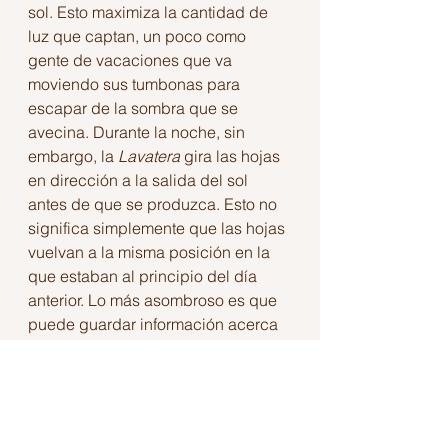
sol. Esto maximiza la cantidad de 
luz que captan, un poco como 
gente de vacaciones que va 
moviendo sus tumbonas para 
escapar de la sombra que se 
avecina. Durante la noche, sin 
embargo, la 
Lavatera 
gira las hojas 
en dirección a la salida del sol 
antes de que se produzca. Esto no 
significa simplemente que las hojas 
vuelvan a la misma posición en la 
que estaban al principio del día 
anterior. Lo más asombroso es que 
puede guardar información acerca 
de por dónde aparecerá el astro 
durante varios días, incluso en 
ausencia total de luz solar. Las 
plantas de 
Lavatera 
recluidas a 
oscuras en el laboratorio pueden 