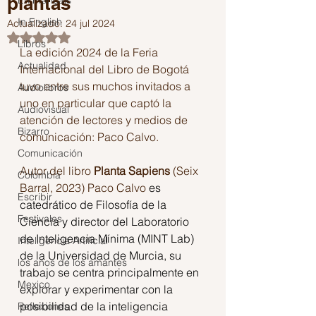
plantas
En Français
In English
Actualizado:
24 jul 2024
Obtuvo NaN de 5 estrellas.
Libros
La edición 2024 de la Feria 
Actualidad
Internacional del Libro de Bogotá 
tuvo entre sus muchos invitados a 
Audiolibros
uno en particular que captó la 
Audiovisual
atención de lectores y medios de 
Bizarro
comunicación: Paco Calvo.
Comunicación
Autor del libro 
Planta Sapiens
 (Seix 
Colombia
Barral, 2023) Paco Calvo 
es 
Escribir
catedrático de Filosofía de la 
Festivales
Ciencia y director del Laboratorio 
de Inteligencia Mínima (MINT Lab) 
Inteligencia Artificial
de la Universidad de Murcia, su 
los años de los amantes
trabajo se centra principalmente en 
Mexico
explorar y experimentar con la 
posibilidad de la inteligencia 
Reflexiones