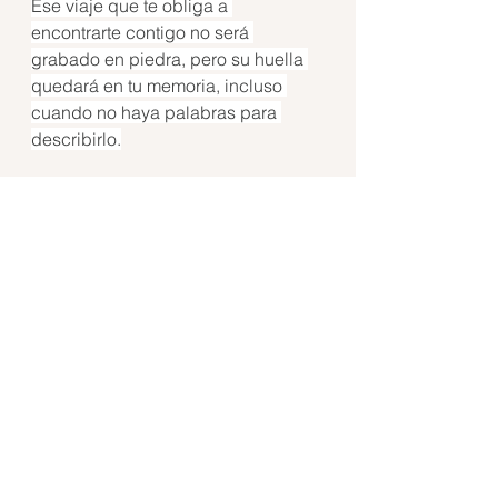
Ese viaje que te obliga a 
encontrarte contigo no será 
grabado en piedra, pero su huella 
quedará en tu memoria, incluso 
cuando no haya palabras para 
describirlo.
Este texto fue publicado 
originalmente en mi newsletter 
Fuera del Algoritmo
 y es uno de 
cuatro del 
#4
 Cartografía emocional 
del viaje
.
Fuera del Algoritmo
 es un espacio 
donde comparto historias, 
hallazgos y reflexiones que 
escapan a la lógica del contenido 