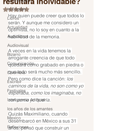
resultará inolvidable?
En Français
In English
Obtuvo NaN de 5 estrellas.
Hay quien puede creer que todos lo 
Libros
serán. Y aunque me considero un 
Actualidad
optimista, no lo soy en cuanto a la 
Audiolibros
fiabilidad de la memoria.
Audiovisual
A veces en la vida tenemos la 
Bizarro
arrogante creencia de que todo 
Comunicación
quedará como grabado en piedra o 
que todo será mucho más sencillo. 
Colombia
Pero como dice la canción: 
los 
Escribir
caminos de la vida, no son como yo 
Festivales
esperaba, como los imaginaba, no 
son como yo quería.
Inteligencia Artificial
los años de los amantes
Quizás Maximiliano, cuando 
Mexico
desembarcó en México a sus 31 
Reflexiones
años, pensó que construir un 