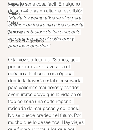
Imperio sería cosa fácil. En alguno 
Podcast
de sus 44 días en alta mar escribió: 
Política
“Hasta los treinta años se vive para 
Viajes
el amor; de los treinta a los cuarenta 
para la ambición; de los cincuenta 
Gaming
en adelante para el estómago y 
Fuera del Algoritmo
para los recuerdos.”
O tal vez Carlota, de 23 años, que 
por primera vez atravesaba el 
océano atlántico en una época 
donde la travesía estaba reservada 
para valientes marineros y osados 
aventureros creyó que la vida en el 
trópico sería una corte imperial 
rodeada de mariposas y colibríes.
No se puede predecir el futuro. Por 
mucho que lo deseemos. Hay viajes 
que fluyen, y otros a los que nos 