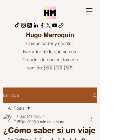
Hugo Marroquín
Comunicador y escritor.
Narrador de lo que somos.
Creador de contenidos con
sentido. 🇲🇽 🇨🇴 🇧🇪
Entrada
All Posts
Hugo Marroquin
All Posts
29 jul 2025
3 min de lectura
¿Cómo saber si un viaje
En Español