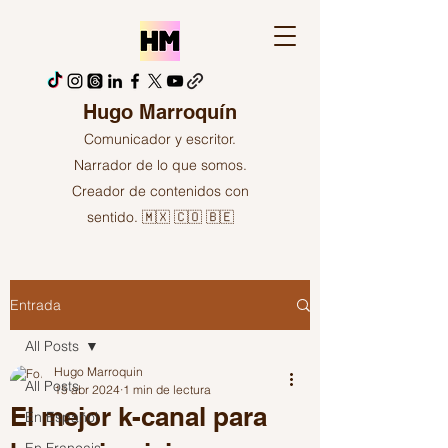
Hugo Marroquín
Comunicador y escritor.
Narrador de lo que somos.
Creador de contenidos con
sentido. 🇲🇽 🇨🇴 🇧🇪
Entrada
All Posts
Hugo Marroquin
All Posts
15 abr 2024
1 min de lectura
El mejor k-canal para
En Español