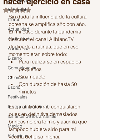
hacer ejercicio en casa
En Français
In English
Obtuvo NaN de 5 estrellas.
Sin duda la influencia de la cultura 
Libros
coreana se amplifica año con año. 
Actualidad
En mi caso durante la pandemia 
Audiolibros
descubrí el canal AllblancTV 
dedicado a rutinas, que en ese 
Audiovisual
momento eran sobre todo:
Bizarro
Para realizarse en espacios 
Comunicación
pequeños
Sin impacto
Colombia
Con duración de hasta 50 
Escribir
minutos
Festivales
Estos atributos me conquistaron 
Inteligencia Artificial
pues en definitiva demasiados 
los años de los amantes
brincos no era lo mío y asumía que 
Mexico
tampoco hubiera sido para mi 
Reflexiones
vecina del piso inferior.