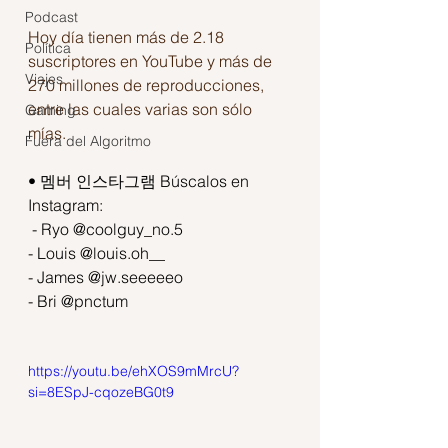
Podcast
Hoy día tienen más de 2.18 
Política
suscriptores en YouTube y más de 
Viajes
270 millones de reproducciones, 
entre las cuales varias son sólo 
Gaming
mías.
Fuera del Algoritmo
• 멤버 인스타그램 Búscalos en 
Instagram:
 - Ryo @coolguy_no.5 
- Louis @louis.oh__ 
- James @jw.seeeeeo 
- Bri @pnctum
https://youtu.be/ehXOS9mMrcU?
si=8ESpJ-cqozeBG0t9