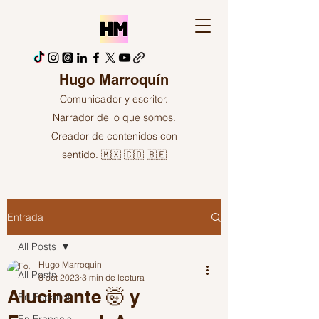
Hugo Marroquín
Comunicador y escritor.
Narrador de lo que somos.
Creador de contenidos con
sentido. 🇲🇽 🇨🇴 🇧🇪
Entrada
All Posts
Hugo Marroquin
All Posts
8 oct 2023
3 min de lectura
Alucinante 🤯 y
En Español