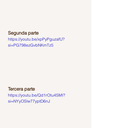
Segunda parte
https://youtu.be/xpPyPguzafU?
si=PG798ezGvbNKmTz5
Tercera parte
https://youtu.be/Qd1rOtu4SMI?
si=NYyOSlw77yptD6nJ