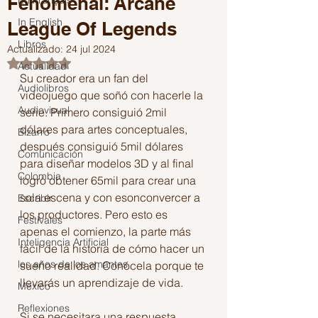
Fenomenal: Arcane
En Français
In English
League Of Legends
Libros
Actualizado:
24 jul 2024
Obtuvo NaN de 5 estrellas.
Actualidad
Su creador era un fan del 
Audiolibros
videojuego que soñó con hacerle la 
Audiovisual
serie. Primero consiguió 2mil 
dólares para artes conceptuales, 
Bizarro
después consiguió 5mil dólares 
Comunicación
para diseñar modelos 3D y al final 
Colombia
logró obtener 65mil para crear una 
sola escena y con esonconvercer a 
Escribir
los productores. Pero esto es 
Festivales
apenas el comienzo, la parte más 
Inteligencia Artificial
fácil de la historia de cómo hacer un 
los años de los amantes
sueńo realidad. Conócela porque te 
llevarás un aprendizaje de vida.
Mexico
Reflexiones
Si se necesitara una respuesta 