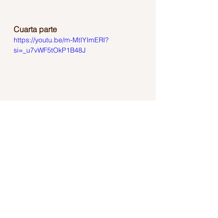
Cuarta parte
https://youtu.be/m-MtIYImERI?
si=_u7vWF5tOkP1B48J
Quinta parte
https://youtu.be/n_dCEd5QRZg?
si=QZxbXmhGSQgOgpxf