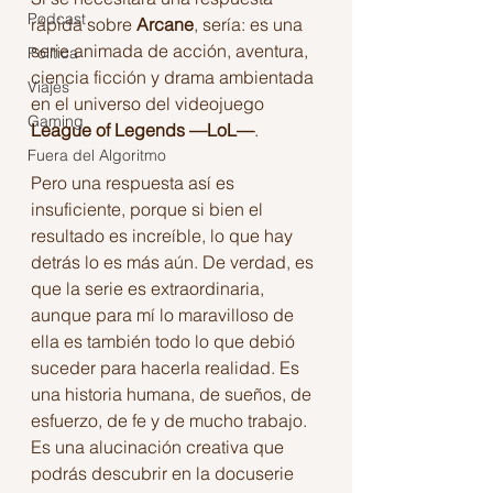
Podcast
rápida sobre 
Arcane
, sería: es una 
serie animada de acción, aventura, 
Política
ciencia ficción y drama ambientada 
Viajes
en el universo del videojuego 
Gaming
League of Legends —LoL—
. 
Fuera del Algoritmo
Pero una respuesta así es 
insuficiente, porque si bien el 
resultado es increíble, lo que hay 
detrás lo es más aún. De verdad, es 
que la serie es extraordinaria, 
aunque para mí lo maravilloso de 
ella es también todo lo que debió 
suceder para hacerla realidad. Es 
una historia humana, de sueños, de 
esfuerzo, de fe y de mucho trabajo. 
Es una alucinación creativa que 
podrás descubrir en la docuserie 