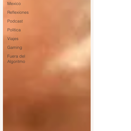
Mexico
Reflexiones
Podcast
Política
Viajes
Gaming
Fuera del
Algoritmo