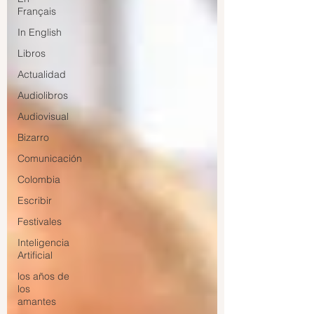
Français
In English
Libros
Actualidad
Audiolibros
Audiovisual
Bizarro
Comunicación
Colombia
Escribir
Festivales
Inteligencia
Artificial
los años de
los
amantes