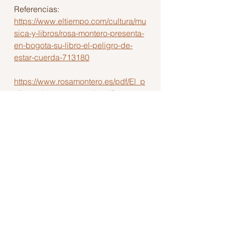
Referencias:
https://www.eltiempo.com/cultura/mu
sica-y-libros/rosa-montero-presenta-
en-bogota-su-libro-el-peligro-de-
estar-cuerda-713180
https://www.rosamontero.es/pdf/El_p
eligro_de_estar_cuerda.pdf
Bogotá
Rosa Montero
Seix Barral
En Español
Libros