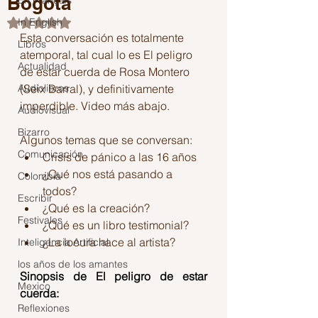
Bogotá
En Français
In English
Obtuvo NaN de 5 estrellas.
Esta conversación es totalmente 
Libros
atemporal, tal cual lo es El peligro 
Actualidad
de estar cuerda de Rosa Montero 
Audiolibros
(Seix Barral), y definitivamente 
imperdible. Video más abajo.
Audiovisual
Bizarro
Algunos temas que se conversan:
Comunicación
Crisis de pánico a las 16 años
¿Qué nos está pasando a 
Colombia
todos?
Escribir
¿Qué es la creación?
Festivales
¿Qué es un libro testimonial?
¿La locura hace al artista?
Inteligencia Artificial
los años de los amantes
Sinopsis de El peligro de estar 
Mexico
cuerda:
Reflexiones