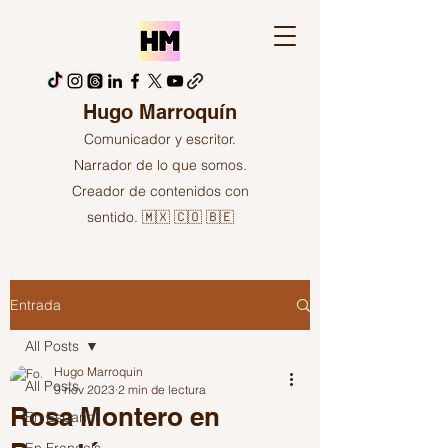
Hugo Marroquín
Comunicador y escritor.
Narrador de lo que somos.
Creador de contenidos con
sentido. 🇲🇽 🇨🇴 🇧🇪
Entrada
All Posts
Hugo Marroquin
All Posts
9 nov 2023
2 min de lectura
Rosa Montero en
En Español