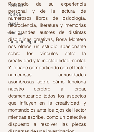
Partiendo de su experiencia 
Podcast
personal y de la lectura de 
Política
numerosos libros de psicología, 
Viajes
neurociencia, literatura y memorias 
de grandes autores de distintas 
Gaming
disciplinas creativas, Rosa Montero 
Fuera del Algoritmo
nos ofrece un estudio apasionante 
sobre los vínculos entre la 
creatividad y la inestabilidad mental. 
Y lo hace compartiendo con el lector 
numerosas curiosidades 
asombrosas sobre cómo funciona 
nuestro cerebro al crear, 
desmenuzando todos los aspectos 
que influyen en la creatividad, y 
montándolos ante los ojos del lector 
mientras escribe, como un detective 
dispuesto a resolver las piezas 
dispersas de una investigación.