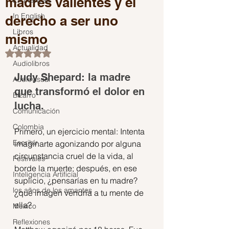
madres valientes y el
En Français
In English
derecho a ser uno
Libros
mismo
Actualidad
Obtuvo NaN de 5 estrellas.
Audiolibros
Judy Shepard: la madre 
Audiovisual
que transformó el dolor en 
Bizarro
lucha.
Comunicación
Colombia
Primero, un ejercicio mental: Intenta 
Escribir
imaginarte agonizando por alguna 
circunstancia cruel de la vida, al 
Festivales
borde la muerte; después, en ese 
Inteligencia Artificial
suplicio, ¿pensarías en tu madre? 
los años de los amantes
¿qué imagen vendría a tu mente de 
ella?
Mexico
Reflexiones