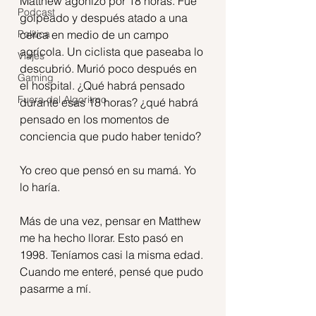
Matthew agonizó por 18 horas. Fue 
Podcast
golpeado y después atado a una 
Política
cerca en medio de un campo 
agrícola. Un ciclista que paseaba lo 
Viajes
descubrió. Murió poco después en 
Gaming
el hospital. ¿Qué habrá pensado 
Fuera del Algoritmo
durante esas 18 horas? ¿qué habrá 
pensado en los momentos de 
conciencia que pudo haber tenido?
Yo creo que pensó en su mamá. Yo 
lo haría. 
Más de una vez, pensar en Matthew 
me ha hecho llorar. Esto pasó en 
1998. Teníamos casi la misma edad. 
Cuando me enteré, pensé que pudo 
pasarme a mí.