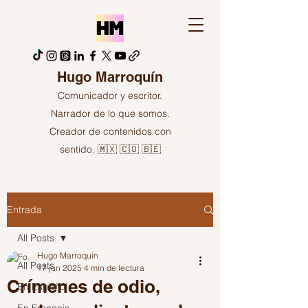
Hugo Marroquín
Comunicador y escritor.
Narrador de lo que somos.
Creador de contenidos con
sentido. 🇲🇽 🇨🇴 🇧🇪
Entrada
All Posts
Hugo Marroquin
All Posts
17 jun 2025
4 min de lectura
Crímenes de odio,
En Español