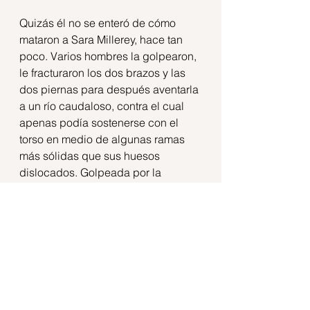
Quizás él no se enteró de cómo 
mataron a Sara Millerey, hace tan 
poco. Varios hombres la golpearon, 
le fracturaron los dos brazos y las 
dos piernas para después aventarla 
a un río caudaloso, contra el cual 
apenas podía sostenerse con el 
torso en medio de algunas ramas 
más sólidas que sus huesos 
dislocados. Golpeada por la 
corriente fue videograbada. Los 
torturadores no permitieron que la 
auxiliaran. Sus gritos de ayuda eran 
sonidos dolorosos sin consonantes. 
La voz se corrió y su madre alcanzó 
a llegar: fue testigo de la más cruel 
vileza.