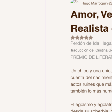
Hugo Marroquin
2
Comunicación
Colombia
Amor, Ve
Reflexiones
Podcast
Pol
Realista
Obtuvo NaN de 5 es
Perdón de Ida Hegaz
Traducción de: Cristina
PREMIO DE LITERA
Un chico y una chica
cuenta del nacimien
actos ruines que más
también lo más human
El egoísmo y egolatr
desde su soberbia i