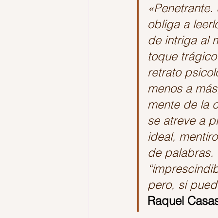
«Penetrante. 
obliga a leer
de intriga al
toque trágico
retrato psico
menos a más, 
mente de la c
se atreve a p
ideal, mentir
de palabras. 
“imprescindib
pero, si pue
Raquel Casa