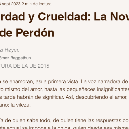
8 sept 2023
2 min de lectura
Escribir
Festivales
Inteligencia Artificial
los años de 
rdad y Crueldad: La No
ítica
Viajes
Gaming
Fuera del Algoritmo
 de Perdón
trellas.
i Høyer.
 Gómez Baggethun
TURA DE LA UE 2015
 se enamoran, así a primera vista. La voz narradora de 
to mismo del amor, hasta las pequeñeces insignificante
 tarde habrán de significar. Así, descubriendo el amor
o: la vileza.
ía de quien sabe todo, de quien tiene las respuestas co
ntelectual se impone a la chica, quien desde esa mism