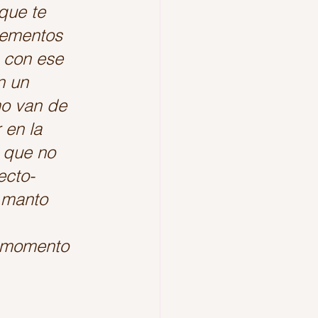
que te 
elementos 
) con ese 
n un 
mo van de 
 en la 
 que no 
ecto-
 manto 
 
r momento 
		