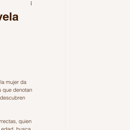
los amantes
Mexico
vela
la mujer da 
s que denotan 
, descubren 
rrectas, quien 
a edad, busca 