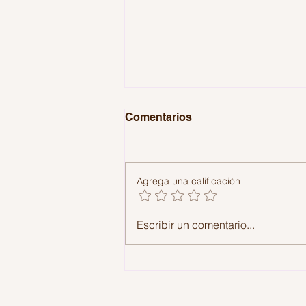
Comentarios
Agrega una calificación
El culto a La insoportable
Escribir un comentario...
levedad del ser