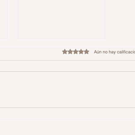
Obtuvo 0 de 5 estrellas.
Aún no hay calificac
3 podcasts colombianos
sobre libros y autores