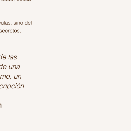
ulas, sino del 
secretos, 
e las 
de una 
smo, un 
cripción 
n 