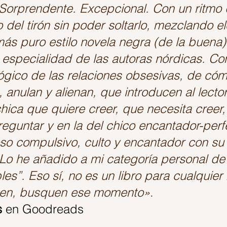
Sorprendente. Excepcional. Con un ritmo 
lo del tirón sin poder soltarlo, mezclando 
 más puro estilo novela negra (de la buena
 especialidad de las autoras nórdicas. Co
lógico de las relaciones obsesivas, de có
anulan y alienan, que introducen al lector
hica que quiere creer, que necesita creer,
reguntar y en la del chico encantador-perf
oso compulsivo, culto y encantador con su
Lo he añadido a mi categoría personal de
les”. Eso sí, no es un libro para cualquie
den, busquen ese momento»
. 			
s
en Goodreads