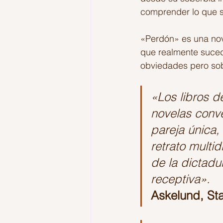
comprender lo que s
«Perdón» es una nove
que realmente suced
obviedades pero sob
«Los libros d
novelas conve
pareja única,
retrato multi
de la dictadu
receptiva».
Askelund, St