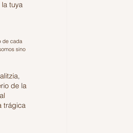
la tuya 
o de cada 
somos sino 
itzia, 
rio de la 
al 
 trágica 