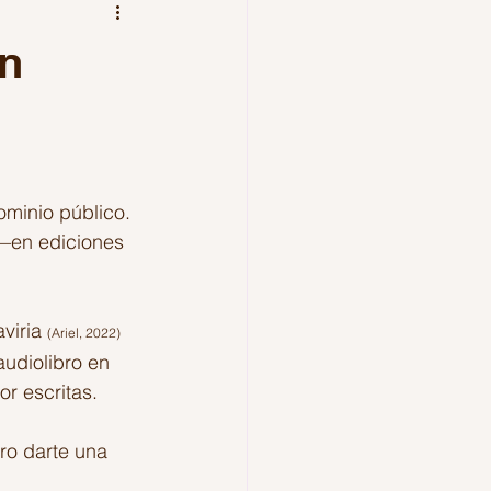
los amantes
Mexico
an
minio público. 
 —en ediciones 
viria 
(Ariel, 2022) 
audiolibro en 
r escritas. 
ero darte una 