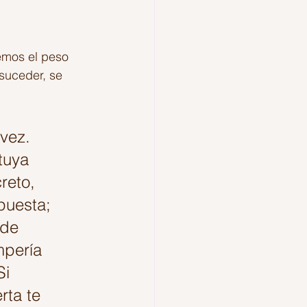
emos el peso 
suceder, se 
vez. 
tuya 
reto, 
puesta; 
de 
mpería 
Si 
rta te 