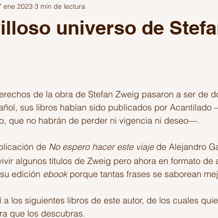
7 ene 2023
3 min de lectura
Escribir
Festivales
Inteligencia Artificial
los años de 
illoso universo de Stef
ítica
Viajes
Gaming
Fuera del Algoritmo
trellas.
erechos de la obra de Stefan Zweig pasaron a ser de do
añol, sus libros habían sido publicados por Acantilado
to, que no habrán de perder ni vigencia ni deseo—.
blicación de 
No espero hacer este viaje
 de Alejandro Ga
vivir algunos títulos de Zweig pero ahora en formato de 
 su edición 
ebook
 porque tantas frases se saborean mejo
 a los siguientes libros de este autor, de los cuales qui
ra que los descubras.