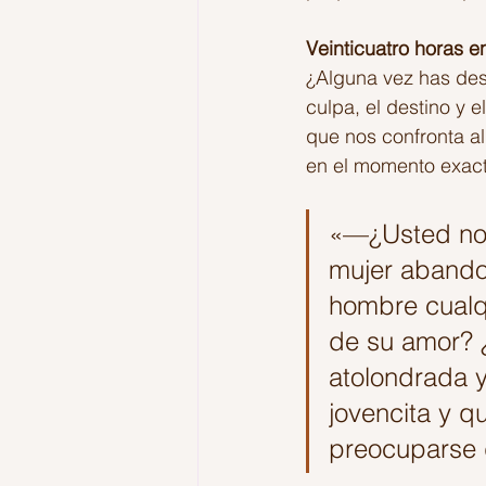
Veinticuatro horas e
¿Alguna vez has dese
culpa, el destino y 
que nos confronta a
en el momento exact
«—¿Usted no 
mujer abandon
hombre cualqu
de su amor? 
atolondrada y
jovencita y q
preocuparse 