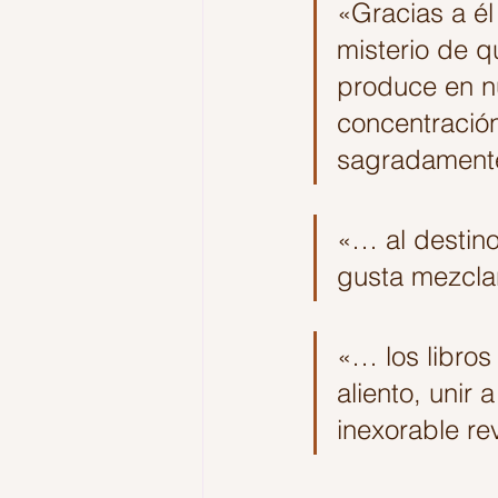
«Gracias a é
misterio de q
produce en nu
concentración
sagradamente
«… al destino
gusta mezclar
«… los libros
aliento, unir
inexorable re