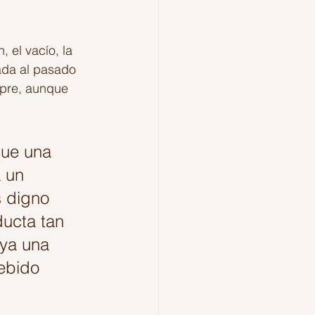
 el vacío, la 
rada al pasado 
mpre, aunque 
que una 
 un 
s digno 
ucta tan 
 ya una 
ebido 