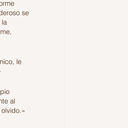
norme 
deroso se 
la 
ime, 
ico, le 
»
pio 
te al 
 olvido.»