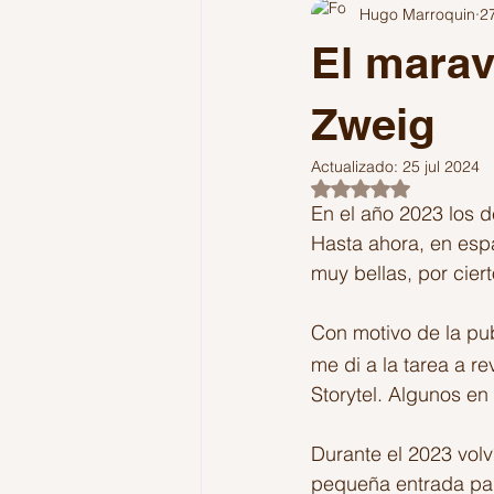
Hugo Marroquin
2
Comunicación
Colombia
El marav
Reflexiones
Podcast
Pol
Zweig
Actualizado:
25 jul 2024
Obtuvo NaN de 5 es
En el año 2023 los d
Hasta ahora, en esp
muy bellas, por cier
Con motivo de la pu
me di a la tarea a re
Storytel. Algunos en
Durante el 2023 volví
pequeña entrada pa