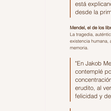
está explican
desde la prim
Mendel, el de los lib
La tragedia, auténti
existencia humana, a
memoria. 
"En Jakob Men
contemplé por
concentración
erudito, al v
felicidad y d