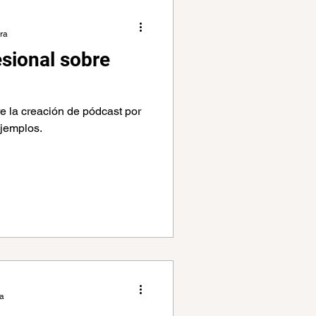
es
ura
esional sobre
Podcast
Política
e la creación de pódcast por
jemplos.
ra