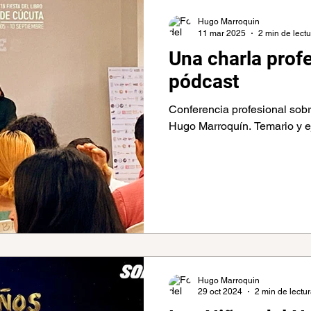
Comunicación
Colombia
Escribir
Festival
Hugo Marroquin
11 mar 2025
2 min de lect
Una charla prof
s años de los amantes
Mexico
Reflexiones
pódcast
Conferencia profesional sobr
a del Algoritmo
Hugo Marroquín. Temario y e
Hugo Marroquin
29 oct 2024
2 min de lectu