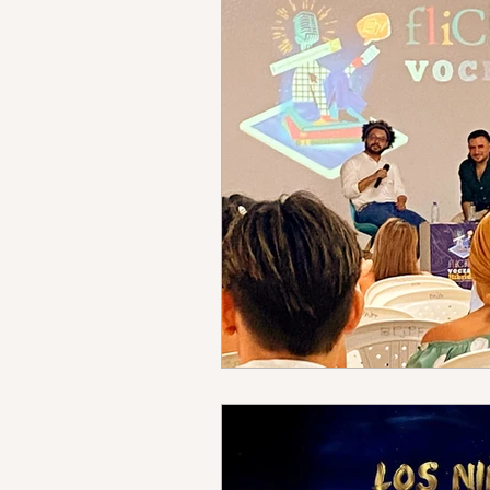
Audiovisual
Bizarro
Inteligencia Artificial
lo
Viajes
Gaming
Fuer