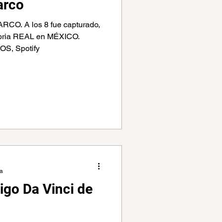
arco
CO. A los 8 fue capturado,
storia REAL en MÉXICO.
, Spotify
ra
digo Da Vinci de