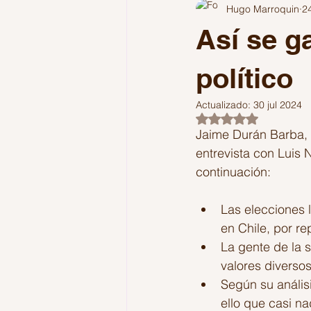
Hugo Marroquin
2
Comunicación
Colombia
Así se g
Reflexiones
Podcast
Pol
político
Actualizado:
30 jul 2024
Obtuvo NaN de 5 es
Jaime Durán Barba, a
entrevista con Luis 
continuación:
Las elecciones 
en Chile, por re
La gente de la s
valores diversos
Según su anális
ello que casi n