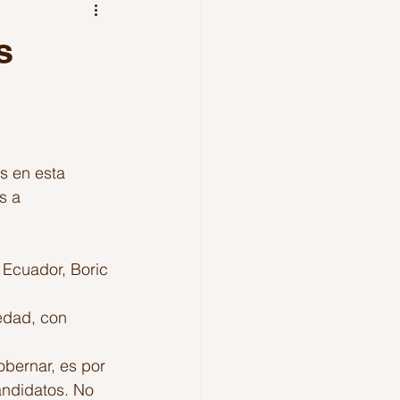
los amantes
Mexico
s
s en esta 
s a 
 Ecuador, Boric 
edad, con 
obernar, es por 
andidatos. No 