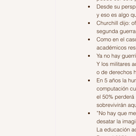
Desde su perspe
y eso es algo qu
Churchill dijo: 
segunda guerra 
Como en el caso
académicos res
Ya no hay guerri
Y los militares
o de derechos h
En 5 años la hu
computación cuán
el 50% perderá 
sobrevivirán aq
”No hay que mem
desatar la imag
La educación ac