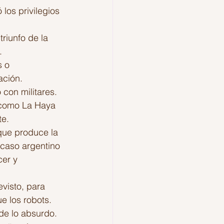
los privilegios 
triunfo de la 
. 
 o 
ación.
 con militares. 
s como La Haya 
te.
que produce la 
l caso argentino 
er y 
visto, para 
 los robots. 
de lo absurdo.