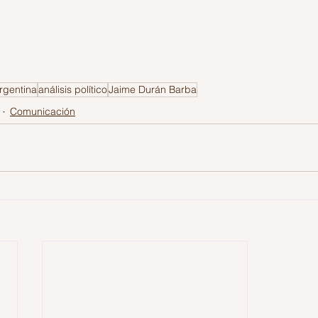
rgentina
análisis político
Jaime Durán Barba
Comunicación