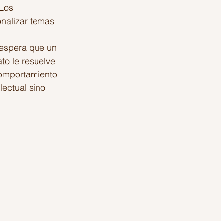
Los 
nalizar temas 
 espera que un 
ato le resuelve 
 comportamiento 
ectual sino 