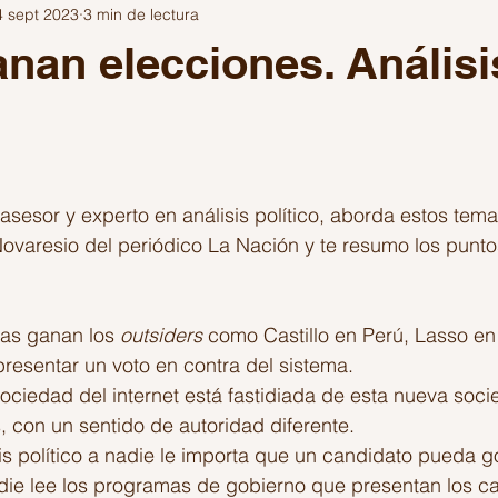
4 sept 2023
3 min de lectura
Escribir
Festivales
Inteligencia Artificial
los años de 
anan elecciones. Análisi
ítica
Viajes
Gaming
Fuera del Algoritmo
trellas.
sesor y experto en análisis político, aborda estos tema
Novaresio del periódico La Nación y te resumo los punto
las ganan los 
outsiders
 como Castillo en Perú, Lasso en
presentar un voto en contra del sistema.
ociedad del internet está fastidiada de esta nueva soci
, con un sentido de autoridad diferente. 
is político a nadie le importa que un candidato pueda g
adie lee los programas de gobierno que presentan los c