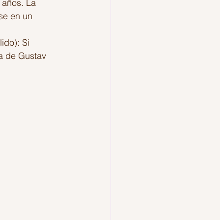
 años. La 
se en un 
do): Si 
ía de Gustav 