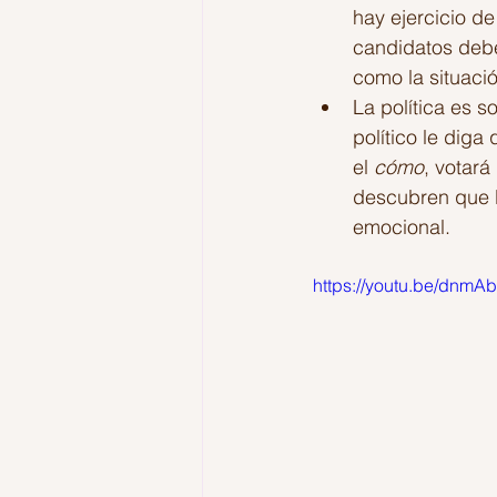
hay ejercicio de
candidatos debe
como la situaci
La política es s
político le diga 
el 
cómo
, votará
descubren que l
emocional.
https://youtu.be/dnm