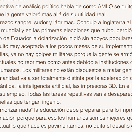
ctiva de análisis político habla de cómo AMLO se quitó 
e la gente valoró más allá de su utilidad real.
ofrezco sangre, sudor y lágrimas. Condujo a Inglaterra al 
mundial y en las primeras elecciones que hubo, perdió
 de Ecuador la dolarización inició sin apoyos populares
ultó muy aceptada a los pocos meses de su implement
llas, ya no hay golpes militares porque la gente se armó
 actuales no reprimen como antes debido a institucione
umanos. Los militares no están dispuestos a matar gen
manidad va a ser totalmente distinta por la aceleración 
tica, la inteligencia artificial, las impresoras 3D. En e
su empleo. Todas las tareas repetitivas van a desaparec
uellas que tengan ingenio.
orizar nada" la educación debe preparar para lo impre
inación porque para eso los humanos somos mejores que
tual lo que hace es pavimentarnos, no quita el desafío 