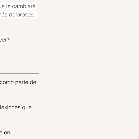
ue le cambiará 
más dolorosas. 
ver?
 como parte de 
flexiones que 
e en 