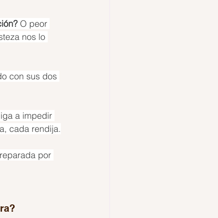
ción?
 O peor 
steza nos lo 
ido con sus dos 
iga a impedir 
a, cada rendija.
preparada por 
 
ra? 