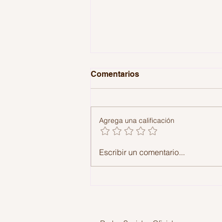
Comentarios
Agrega una calificación
¿Cómo saber si un viaje
Escribir un comentario...
resultará inolvidable?