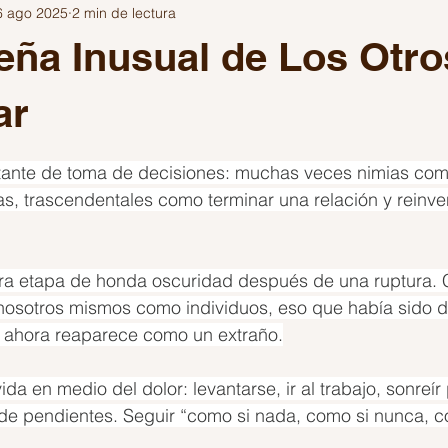
6 ago 2025
2 min de lectura
Escribir
Festivales
Inteligencia Artificial
los años de 
ña Inusual de Los Otro
ítica
Viajes
Gaming
Fuera del Algoritmo
ar
trellas.
tante de toma de decisiones: muchas veces nimias co
as, trascendentales como terminar una relación y reinv
ra etapa de honda oscuridad después de una ruptura.
osotros mismos como individuos, eso que había sido di
 ahora reaparece como un extraño.
ida en medio del dolor: levantarse, ir al trabajo, sonreír 
 de pendientes. Seguir “como si nada, como si nunca, c