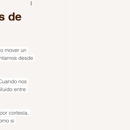
los amantes
Mexico
s de
mo mover un 
entarnos desde 
 Cuando nos 
luido entre 
por cortesía, 
omo si 