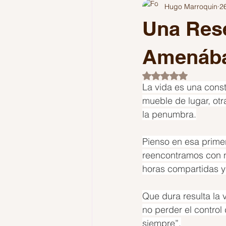
Hugo Marroquin
2
Comunicación
Colombia
Una Rese
Reflexiones
Podcast
Pol
Amenáb
Obtuvo NaN de 5 es
La vida es una cons
mueble de lugar, otr
la penumbra.
Pienso en esa prime
reencontramos con n
horas compartidas y
Que dura resulta la v
no perder el control
siempre”.