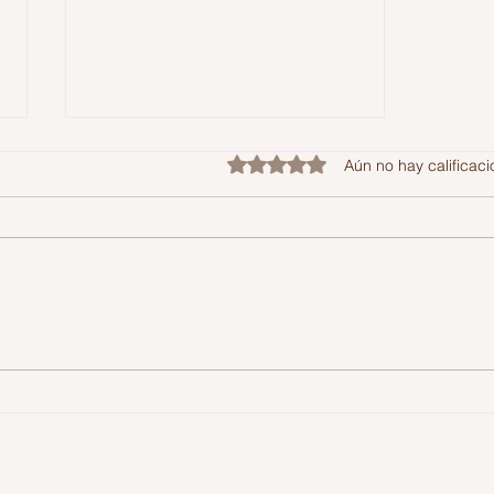
Obtuvo 0 de 5 estrellas.
Aún no hay calificac
Wajdi Mouawad, Nawal e
Incendies: la verdad que
una madre no pudo decir