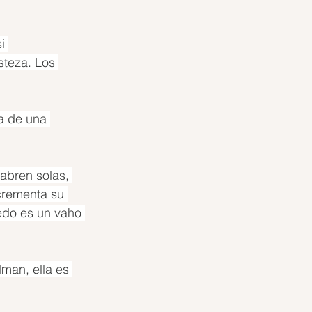
i 
steza. Los 
a de una 
abren solas, 
crementa su 
edo es un vaho 
man, ella es 