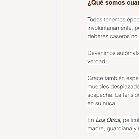
¿Qué somos cuan
Todos tenemos época
involuntariamente, po
deberes caseros no 
Devenimos autómatas
verdad.
Grace también esper
muebles desplazados
sospecha. La tensió
en su nuca.
En 
Los Otros
, pelíc
madre, guardiana y ú