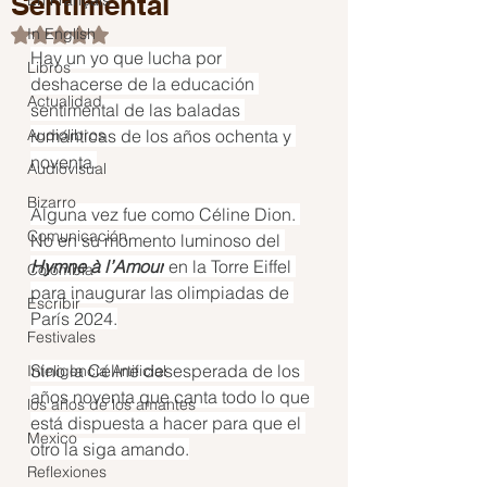
Sentimental
En Français
In English
Obtuvo NaN de 5 estrellas.
Hay un yo que lucha por 
Libros
deshacerse de la educación 
Actualidad
sentimental de las baladas 
Audiolibros
románticas de los años ochenta y 
noventa.
Audiovisual
Bizarro
Alguna vez fue como Céline Dion. 
Comunicación
No en su momento luminoso del 
Hymne à l’Amour
 en la Torre Eiffel 
Colombia
para inaugurar las olimpiadas de 
Escribir
París 2024.
Festivales
Sino la Céline desesperada de los 
Inteligencia Artificial
años noventa que canta todo lo que 
los años de los amantes
está dispuesta a hacer para que el 
Mexico
otro la siga amando.
Reflexiones