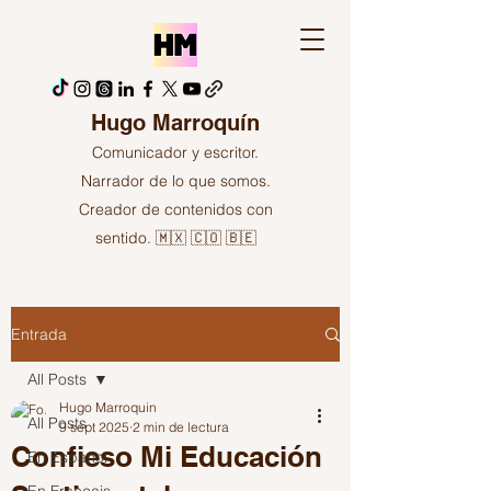
Hugo Marroquín
Comunicador y escritor.
Narrador de lo que somos.
Creador de contenidos con
sentido. 🇲🇽 🇨🇴 🇧🇪
Entrada
All Posts
Hugo Marroquin
All Posts
9 sept 2025
2 min de lectura
Confieso Mi Educación
En Español