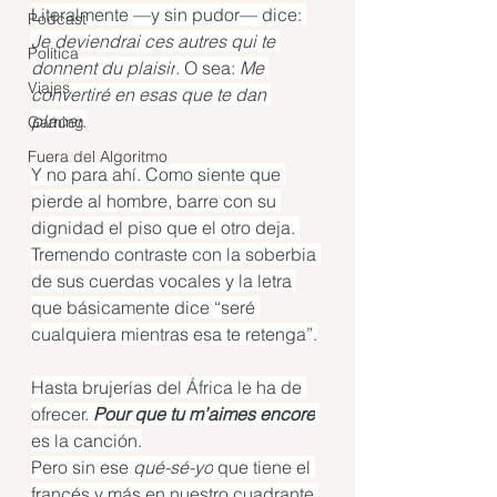
Literalmente —y sin pudor— dice: 
Podcast
Je deviendrai ces autres qui te 
Política
donnent du plaisir
. O sea: 
Me 
Viajes
convertiré en esas que te dan 
placer
.
Gaming
Fuera del Algoritmo
Y no para ahí. Como siente que 
pierde al hombre, barre con su 
dignidad el piso que el otro deja. 
Tremendo contraste con la soberbia 
de sus cuerdas vocales y la letra 
que básicamente dice “seré 
cualquiera mientras esa te retenga”.
Hasta brujerías del África le ha de 
ofrecer. 
Pour que tu m’aimes encore
es la canción.
Pero sin ese 
qué-sé-yo
 que tiene el 
francés y más en nuestro cuadrante 