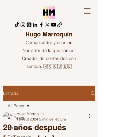
Hugo Marroquín
Comunicador y escritor.
Narrador de lo que somos.
Creador de contenidos con
sentido. 🇲🇽 🇨🇴 🇧🇪
Entrada
All Posts
Hugo Marroquin
All Posts
10 sept 2024
3 min de lectura
20 años después
En Español