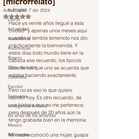
[microrrelato]
En Français
In English
Actualizado:
7 dic 2024
Obtuvo NaN de 5 estrellas.
Libros
Hace ya veinte años llegué a esta 
Actualidad
ciudad* y apenas unos meses aquí 
cuando el terrible terremoto nos dio 
Audiolibros
prácticamente la bienvenida. Y 
Audiovisual
estos días todo mundo tiene en la 
Bizarro
cabeza ese recuerdo, los típicos 
Comunicación
días de los que uno se acuerda que 
estaba haciendo exactamente.
Colombia
Escribir
Pero no es eso lo que quiero 
Festivales
escribir hoy. Es otro recuerdo, de 
una historia que no me pertenece, 
Inteligencia Artificial
pero después de 20 años aún la 
los años de los amantes
tengo grabada bien en la memoria:
Mexico
Mi madre conoció una mujer, guapa 
Reflexiones