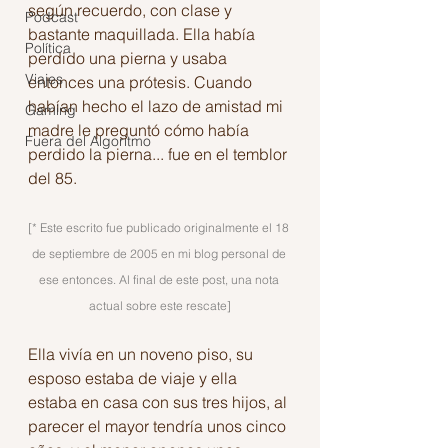
según recuerdo, con clase y 
Podcast
bastante maquillada. Ella había 
Política
perdido una pierna y usaba 
Viajes
entonces una prótesis. Cuando 
habían hecho el lazo de amistad mi 
Gaming
madre le preguntó cómo había 
Fuera del Algoritmo
perdido la pierna... fue en el temblor 
del 85.
[* Este escrito fue publicado originalmente el 18 
de septiembre de 2005 en mi blog personal de 
ese entonces. Al final de este post, una nota 
actual sobre este rescate]
Ella vivía en un noveno piso, su 
esposo estaba de viaje y ella 
estaba en casa con sus tres hijos, al 
parecer el mayor tendría unos cinco 